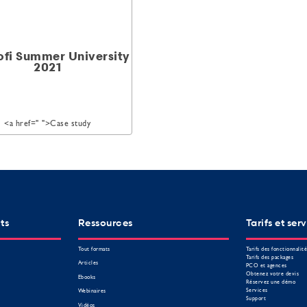
fi Summer University
2021
<a href="
">Case study
ts
Ressources
Tarifs et ser
Tout formats
Tarifs des fonctionnalit
Tarifs des packages
Articles
PCO et agences
Obtenez votre devis
Ebooks
Réservez une démo
Services
Webinaires
Support
Vidéos