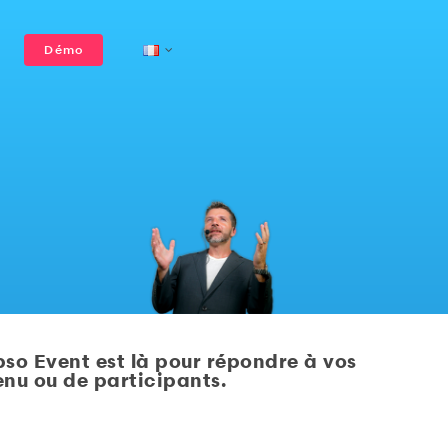
Démo
grès et
Séminaires et
Génération de leads
PCO et agences
Obtenez votre devis
férences
conventions
semblées
Support
Webinaires
À propos
Salles virtuelles,
érales
interactifs
streaming & VOD
VOIR TOUT
pso Event est là pour répondre à vos
tenu ou de participants.