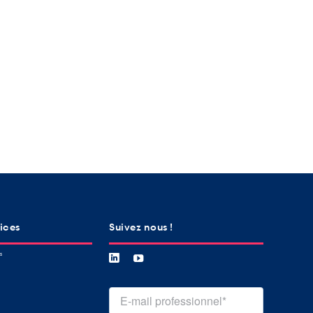
vices
Suivez nous !
és