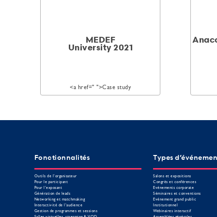
MEDEF
Anaco
University 2021
<a href="
">Case study
Fonctionnalités
Types d’événemen
Outils de l’organisateur
Salons et expositions
Pour le participant
Congrès et conférences
Pour l’exposant
Evénements corporate
Génération de leads
Séminaires et conventions
Networking et matchmaking
Evénement grand public
Interactivité de l’audience
Institutionnel
Gestion de programmes et sessions
Webinaires interactif
Salles virtuelles, streaming & VOD
Assemblées générales