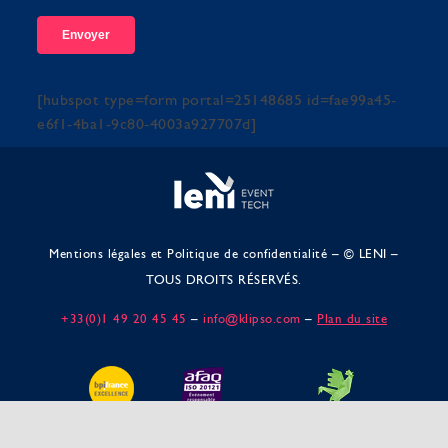
[hubspot type=form portal=25148685 id=fae99a45-
e6f1-4ba1-9c80-4003a927707d]
Mentions légales et Politique de confidentialité
– © LENI –
TOUS DROITS RÉSERVÉS.
+33(0)1 49 20 45 45
–
info@klipso.com
–
Plan du site