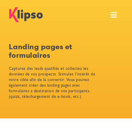
Passer
au
Toggl
contenu
Navig
Fonctionnalités
Landing pages et
Événements
formulaires
Ressources
Capturez des leads qualifiés et collectez les
données de vos prospects. Stimulez l'intérêt de
votre cible afin de la convertir. Vous pouvez
Tarifs et services
également créer des landing pages avec
formulaires a destination de vos participants.
(quizz, télechargement de e-book, etc.)
Démo