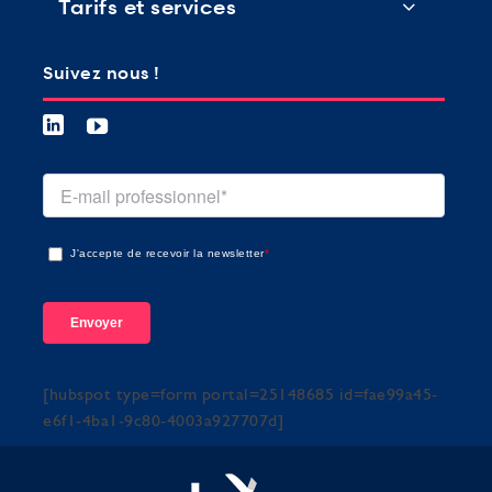
Tarifs et services
Suivez nous !
J'accepte de recevoir la newsletter
*
[hubspot type=form portal=25148685 id=fae99a45-
e6f1-4ba1-9c80-4003a927707d]