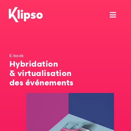
Passer
au
Toggl
contenu
Navig
Ask for your own demo
E-book
Hybridation
& virtualisation
des événements