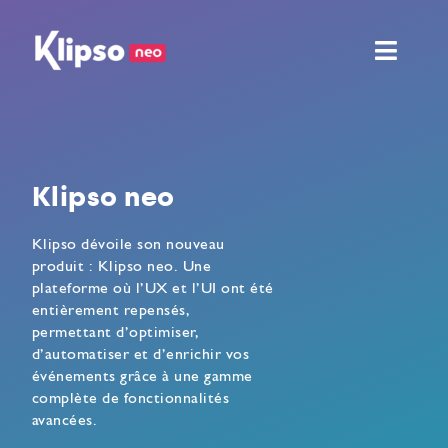
Passer
au
Toggl
contenu
Navig
Fonctionnalités
Événements
Klipso neo
Ressources
Klipso dévoile son nouveau
produit : Klipso neo. Une
Tarifs et services
plateforme où l’UX et l’UI ont été
entièrement repensés,
permettant d’optimiser,
Démo
d’automatiser et d’enrichir vos
événements grâce à une gamme
complète de fonctionnalités
avancées.