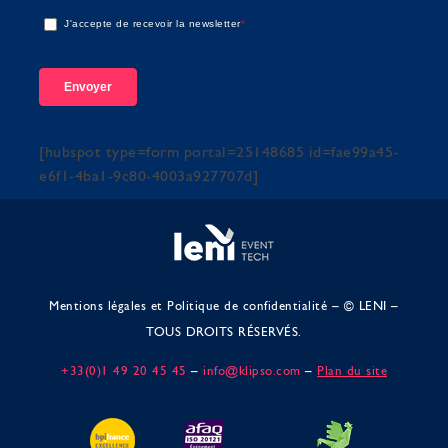
J'accepte de recevoir la newsletter
*
[hubspot type=form portal=25148685 id=fae99a45-
e6f1-4ba1-9c80-4003a927707d]
Mentions légales et Politique de confidentialité
– © LENI –
TOUS DROITS RÉSERVÉS.
+33(0)1 49 20 45 45
–
info@klipso.com
–
Plan du site