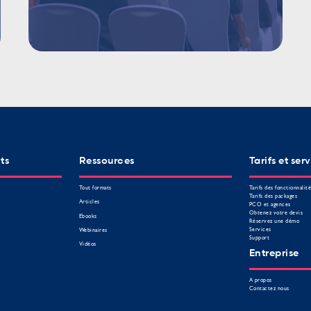
ts
Ressources
Tarifs et ser
Tout formats
Tarifs des fonctionnalit
Tarifs des packages
Articles
PCO et agences
Obtenez votre devis
Ebooks
Réservez une démo
Services
Webinaires
Support
Vidéos
Entreprise
A propos
Contactez nous