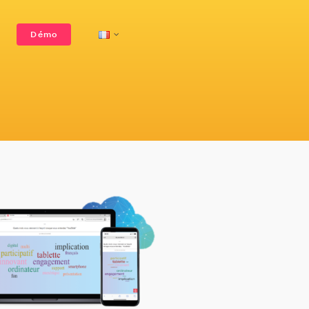
Démo
grès et
Séminaires et
Génération de leads
PCO et agences
Obtenez votre devis
férences
conventions
semblées
Support
Webinaires
À propos
Salles virtuelles,
érales
interactifs
streaming & VOD
VOIR TOUT