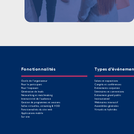
Fonctionnalités
Types d’événemen
Outils de l’organisateur
Salons et expositions
Pour le participant
Congrès et conférences
Pour l’exposant
Evénements corporate
Génération de leads
Séminaires et conventions
Networking et matchmaking
Evénement grand public
Interactivité de l’audience
Institutionnel
Gestion de programmes et sessions
Webinaires interactif
Salles virtuelles, streaming & VOD
Assemblées générales
Fonctionnalités du site web
Virtuels et hybrides
Applications mobile
Sur site