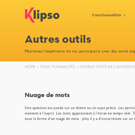
Passer
au
contenu
Fonctionnalités
Autres outils
Outils de
l’organisateur
Maximisez l'expérience de vos participants avec des outils en
Networking et
matchmaking
HOME
FONCTIONNALITÉS
INTERACTIVITÉ DE L’AUDIENC
Fonctionnalités du
site web
Nuage de mots
Une question est posée sur un thème ou un sujet précis. Les partici
viennent à l’esprit. Les mots apparaissent à l’écran en temps réel. 
sous la forme d’un nuage de mots : plus il y a d’occurrences sur un m