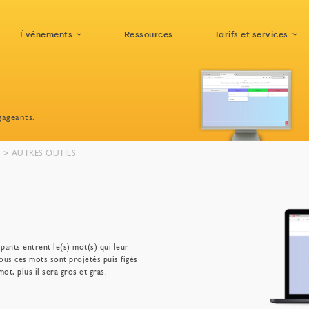
Événements
Ressources
Tarifs et services
Salons et
Tarifs des
Événements
Con
Pour le participant
Pour l’exposant
Tarifs des packages
expositions
fonctionnalités
corporate
con
gageants.
Événements grand
Réservez une démo
Gestion des
Services
As
Interactivité de
Virtuels et hybrides
public
programmes et
Gén
l’audience
sessions
E
AUTRES OUTILS
Contactez nous
Institutionnel
VOIR TOUT
Applications
Sur site
mobiles
pants entrent le(s) mot(s) qui leur
Tous ces mots sont projetés puis figés
ot, plus il sera gros et gras.