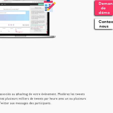
Deman
de 
démo
Contac
nous
 associés au #hashtag de votre événement. Modérez les tweets
itez plusieurs milliers de tweets par heure avec un ou plusieurs
witter aux messages des participants.